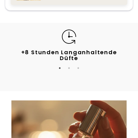
ige
+8 Stunden Langanhaltende
Meh
Düfte