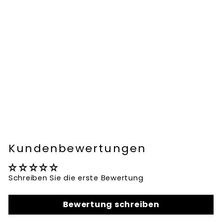
AKZENT AUTOPARFUM
FRUCHTIG, FRISCH, BLUMIG
49,90€
SALE -40%
NORMALER
SONDERPREIS
29,
90€
ab
PREIS
Kundenbewertungen
Schreiben Sie die erste Bewertung
Bewertung schreiben