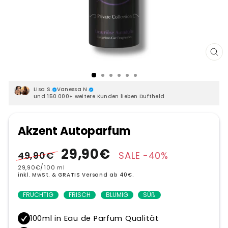
SCH
ES
Lisa S.
Vanessa N.
und 150.000+ weitere Kunden lieben Duftheld
Akzent Autoparfum
Normaler
Sonderpreis
29,90€
49,90€
SALE -40%
Preis
29,90€
/
100 ml
inkl. MwSt. & GRATIS Versand ab 40€.
FRUCHTIG
FRISCH
BLUMIG
SÜß
100ml in Eau de Parfum Qualität