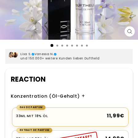
SCH
ES
Lisa S.
Vanessa N.
und 150.000+ weitere Kunden lieben Duftheld
REACTION
+
Konzentration (Öl-Gehalt)
EAU DE PARFUM
GRÖSSE
11,99€
33ML MIT 18% ÖL
EXTRAIT DE PARFUM