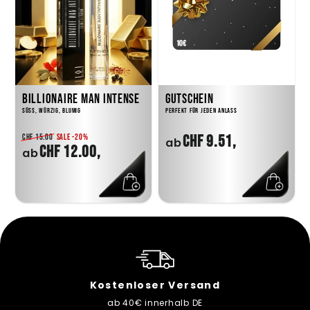
BILLIONAIRE MAN INTENSE
GUTSCHEIN
SÜSS, WÜRZIG, BLUMIG
PERFEKT FÜR JEDEN ANLASS
CHF 9.51,
CHF 15.00
SALE -20%
ab
NORMALER
SONDERPREIS
CHF 12.00,
ab
PREIS
ser Versand
24/7 Kunden
innerhalb DE
Wir kümmern uns gerne um