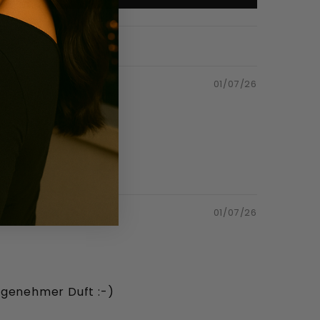
01/07/26
01/07/26
ngenehmer Duft :-)