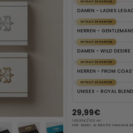
EXTRAIT DE PARFUM
DAMEN - LADIES LEGA
EXTRAIT DE PARFUM
HERREN - GENTLEMAN
EXTRAIT DE PARFUM
DAMEN - WILD DESIRE
EXTRAIT DE PARFUM
HERREN - FROM COAS
EXTRAIT DE PARFUM
UNISEX - ROYAL BLEN
Normaler
29,99€
Preis
/
149,95€
100 ml
inkl. MwSt. & GRATIS Versand a