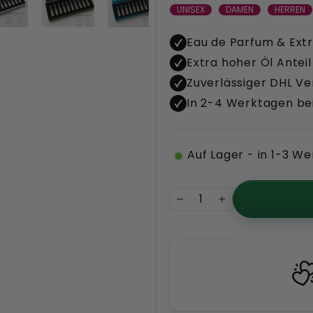
UNISEX
DAMEN
HERREN
Eau de Parfum & Extr
Extra hoher Öl Anteil
Zuverlässiger DHL V
In 2-4 Werktagen bei
Auf Lager - in 1-3 We
−
+
rvice
14
n zur Seite
Ris