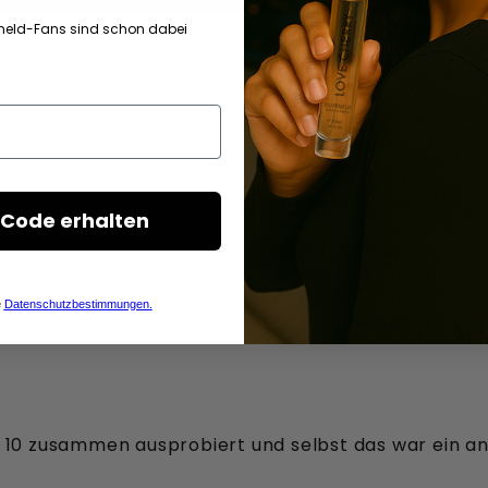
held-Fans sind schon dabei
Code erhalten
 nicht so gut riechen bzw. die ich nicht mag
e
Datenschutzbestimmungen.
e 10 zusammen ausprobiert und selbst das war ein a