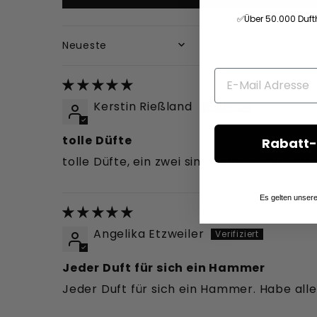
✅Über 50.000 Duft
SORT BY
Kerstin Rießland
tolle Düfte
Rabatt-
tolle Düfte, ein zwei sind dabei die an mir
Es gelten unser
Angelika Etzweiler
Jeder Duft für sich ein Hammer
Jeder Duft für sich ein Hammer. Habe all