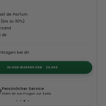
ait de Parfum
 (bis zu 30%)
ersand
 dir
rktagen bei dir
IN DEN WARENKORB
29,99€
 Tage Rückgaberecht
ikofrei dank Zufriedenheitsgarantie