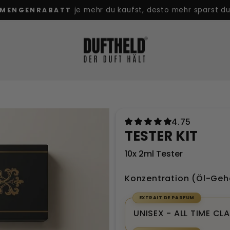
Klarna, Paypal uvm.
SICHERE BEZAHLUNG MIT
Pause
Diashow
4.75
TESTER KIT
10x 2ml Tester
Konzentration (Öl-Geh
EXTRAIT DE PARFUM
DISCOVERY
SAMPLE
UNISEX - ALL TIME CL
KIT