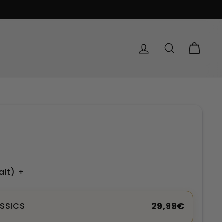
EINLOGGEN
SUCHE
EINK
alt)
+
29,99€
ASSICS