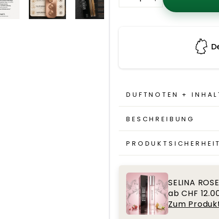
−
+
Up aus NRW
DUFTNOTEN + INHAL
BESCHREIBUNG
PRODUKTSICHERHEI
SELINA ROS
ab CHF 12.0
Zum Produk