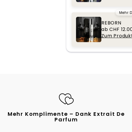
Mehr D
REBORN
ab CHF 12.0
Zum Produk
Mehr Komplimente – Dank Extrait De
Parfum