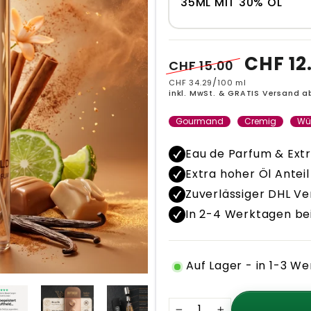
35ML MIT 30% ÖL
Normaler
Sonderprei
CHF 12
CHF 15.00
Preis
/
CHF 34.29
100 ml
inkl. MwSt. & GRATIS Versand a
Gourmand
Cremig
Wü
Eau de Parfum & Extr
Extra hoher Öl Anteil
Zuverlässiger DHL V
In 2-4 Werktagen bei
Auf Lager - in 1-3 We