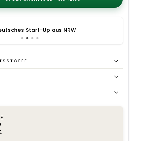
Persönlicher Service
TSSTOFFE
T
EE
0
t