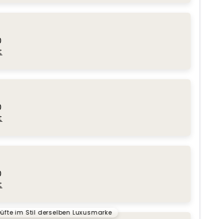
0
t
0
t
0
t
üfte im Stil derselben Luxusmarke