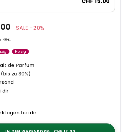
CHF 15.00
s
.00
SALE -20%
b 40€.
rzig
Holzig
ait de Parfum
 (bis zu 30%)
ersand
 dir
rktagen bei dir
IN DEN WARENKORB
CHF 12.00