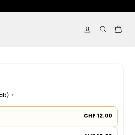
u
EINLOGGEN
SUCHE
EINK
alt)
+
CHF 12.00