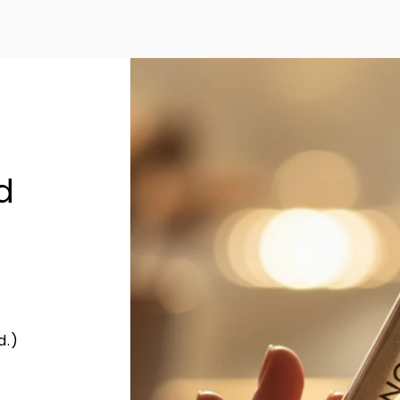
d
?
d.)