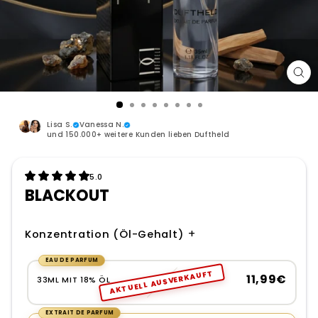
SCH
ES
Lisa S.
Vanessa N.
und 150.000+ weitere Kunden lieben Duftheld
5.0
BLACKOUT
+
Konzentration (Öl-Gehalt)
EAU DE PARFUM
GRÖSSE
AKTUELL AUSVERKAUFT
11,99€
33ML MIT 18% ÖL
EXTRAIT DE PARFUM