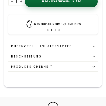
IN DEN WARENKORB
14,99€
−
+
Deutsches Start-Up aus NRW
DUFTNOTEN + INHALTSSTOFFE
BESCHREIBUNG
PRODUKTSICHERHEIT