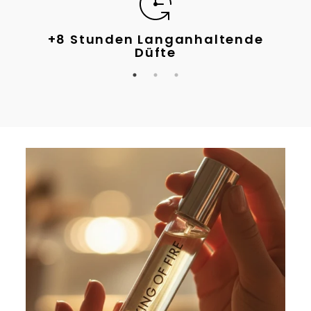
ige
+8 Stunden Langanhaltende
Meh
Düfte