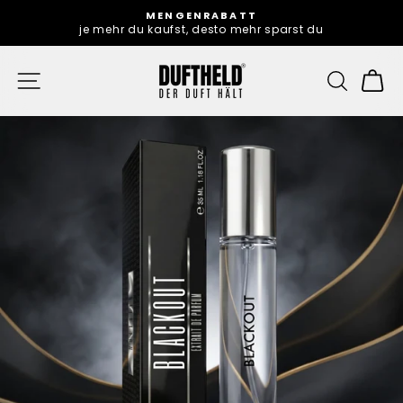
Direkt
MENGENRABATT
zum
je mehr du kaufst, desto mehr sparst du
Pause
Inhalt
Diashow
SEITENNAVIGATION
SUCHE
E