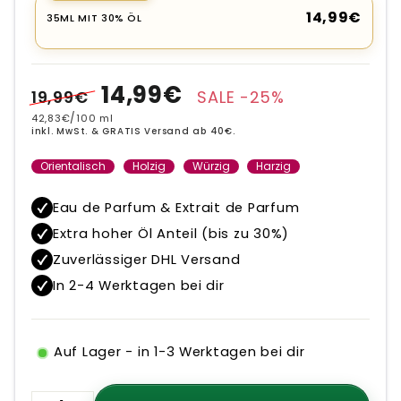
14,99€
35ML MIT 30% ÖL
Normaler
Sonderpreis
14,99€
19,99€
SALE -25%
Preis
42,83€
/
100 ml
inkl. MwSt. & GRATIS Versand ab 40€.
Orientalisch
Holzig
Würzig
Harzig
Eau de Parfum & Extrait de Parfum
Extra hoher Öl Anteil (bis zu 30%)
Zuverlässiger DHL Versand
In 2-4 Werktagen bei dir
Auf Lager - in 1-3 Werktagen bei dir