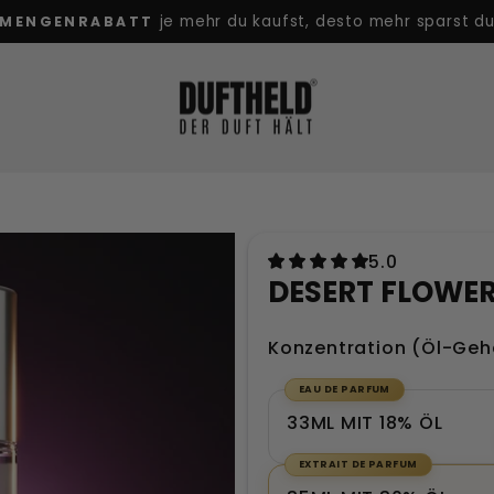
je mehr du kaufst, desto mehr sparst d
MENGENRABATT
Pause
Diashow
5.0
DESERT FLOWE
Konzentration (Öl-Geh
EAU DE PARFUM
GRÖSSE
33ML MIT 18% ÖL
EXTRAIT DE PARFUM