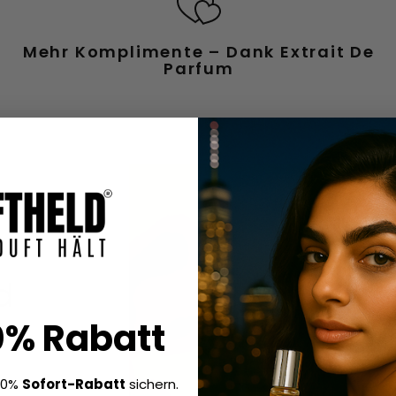
Mehr Komplimente – Dank Extrait De
Parfum
d
0% Rabatt
?
10%
Sofort-Rabatt
sichern.