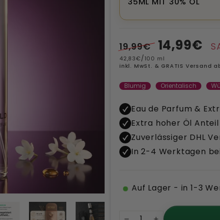
35ML MIT 30% ÖL
Normaler
Sonderpreis
14,99€
19,99€
S
Preis
/
42,83€
100 ml
inkl. MwSt. & GRATIS Versand a
Blumig
Orientalisch
Wü
Eau de Parfum & Extr
Extra hoher Öl Anteil
Zuverlässiger DHL V
In 2-4 Werktagen bei
Auf Lager - in 1-3 We