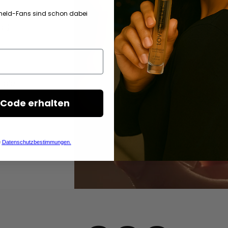
held-Fans sind schon dabei
d.)
 die
Code erhalten
e
Datenschutzbestimmungen.