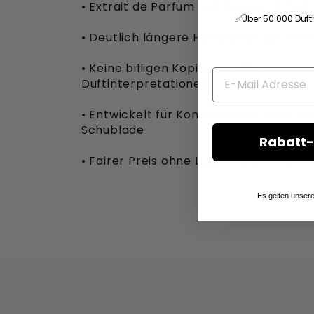
• Extrait de Parfum und Eau de Parfum
✅Über 50.000 Duft
• Deutlich längere Haltbarkeit (8–12 St
• Keine billigen Kopien – echte
Duftinterpretationen
• Entwickelt für Komplimente, nicht für
Schublade
Rabatt-
• Fairer Preis ohne Luxus-Aufschlag
Es gelten unser