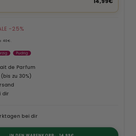
14,99€
ALE -25%
b 40€.
rzig
Pudrig
ait de Parfum
 (bis zu 30%)
ersand
 dir
rktagen bei dir
IN DEN WARENKORB
14,99€