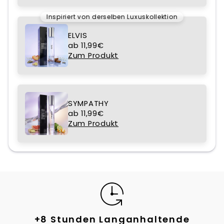
Inspiriert von derselben Luxuskollektion
ELVIS
ab 11,99€
Zum Produkt
SYMPATHY
ab 11,99€
Zum Produkt
ige
+8 Stunden Langanhaltende
Meh