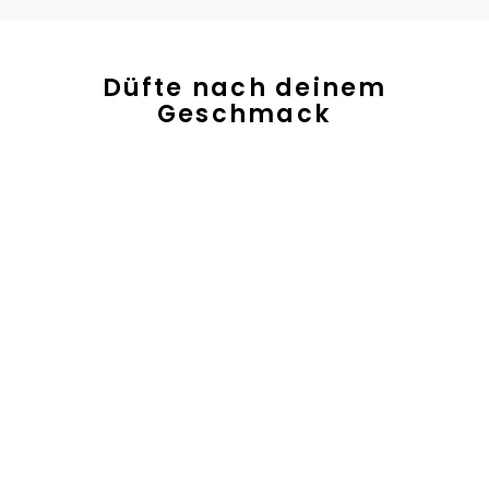
Düfte nach deinem
Geschmack
HERREN
5.0
IMMENS
FRISCH, ZITRISCH, AQUATISCH