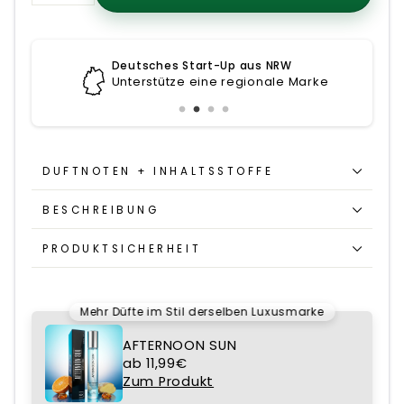
−
+
Deutsches Start-Up aus NRW
Unterstütze eine regionale Marke
DUFTNOTEN + INHALTSSTOFFE
BESCHREIBUNG
PRODUKTSICHERHEIT
Mehr Düfte im Stil derselben Luxusmarke
AFTERNOON SUN
ab 11,99€
Zum Produkt