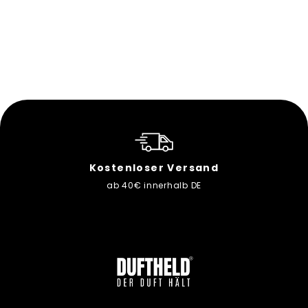
14,99€
SALE -20%
NORMALER
SONDERPREIS
11,
99€
ab
PREIS
Kostenloser Versand
ab 40€ innerhalb DE