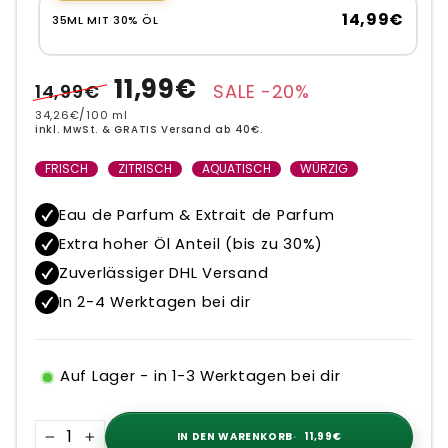
14,99€
35ML MIT 30% ÖL
Normaler
Sonderpreis
11,99€
14,99€
SALE -20%
Preis
34,26€
/
100 ml
inkl. MwSt. & GRATIS Versand ab 40€.
FRISCH
ZITRISCH
AQUATISCH
WÜRZIG
Eau de Parfum & Extrait de Parfum
Extra hoher Öl Anteil (bis zu 30%)
Zuverlässiger DHL Versand
In 2-4 Werktagen bei dir
Auf Lager - in 1-3 Werktagen bei dir
IN DEN WARENKORB
11,99€