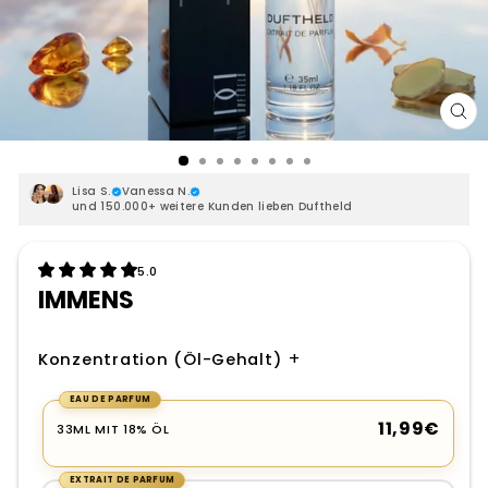
SCH
ES
Lisa S.
Vanessa N.
und 150.000+ weitere Kunden lieben Duftheld
5.0
IMMENS
+
Konzentration (Öl-Gehalt)
EAU DE PARFUM
GRÖSSE
11,99€
33ML MIT 18% ÖL
EXTRAIT DE PARFUM